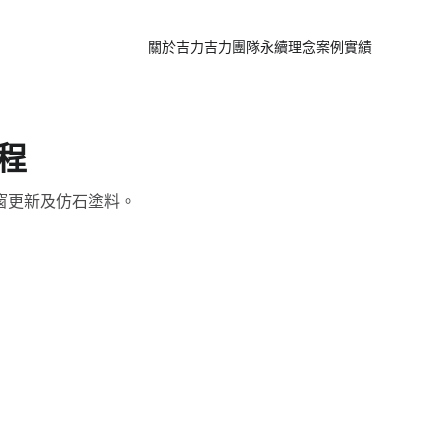
關於吉力
吉力團隊
永續理念
案例實績
程
窗更新及仿石塗料。