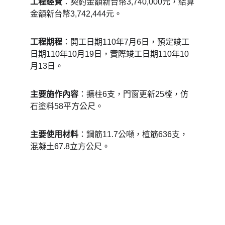
工程經費
：契約金額新台幣3,740,000元，結算
金額新台幣3,742,444元。
工程期程
：開工日期110年7月6日，預定竣工
日期110年10月19日，實際竣工日期110年10
月13日。
主要施作內容
：擴柱6支，門窗更新25樘，仿
石塗料58平方公尺。
主要使用材料
：鋼筋11.7公噸，植筋636支，
混凝土67.8立方公尺。
吉力營造有限公司
統編：82839201
電話：(07)5223061