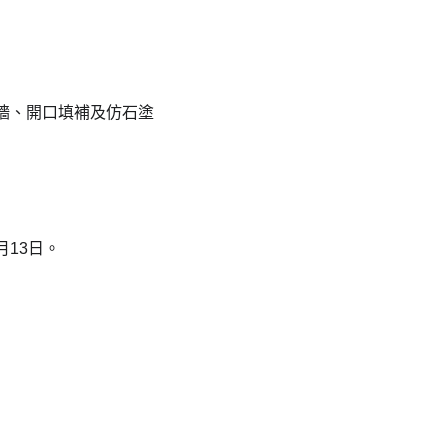
牆、開口填補及仿石塗
月13日。