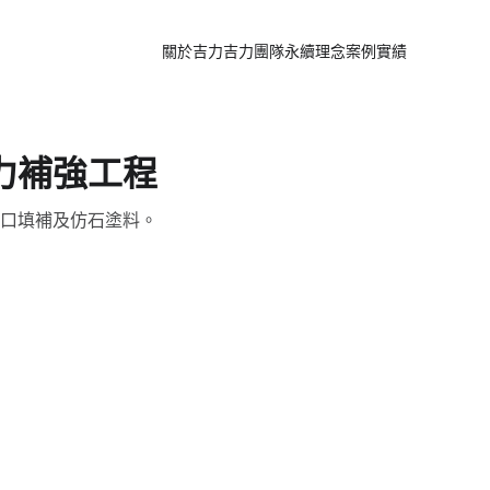
關於吉力
吉力團隊
永續理念
案例實績
力補強工程
口填補及仿石塗料。