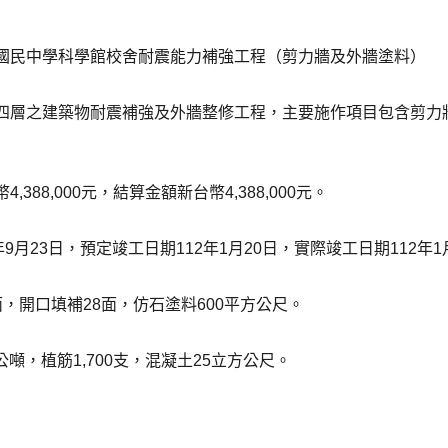
國民中學科學館校舍耐震能力補強工程（剪力牆及外牆塗料）
四層之建築物耐震補強及外牆整修工程，主要施作項目包含剪力
,388,000元，結算金額新台幣4,388,000元。
年9月23日，預定竣工日期112年1月20日，實際竣工日期112年1
面，開口填補28面，仿石塗料600平方公尺。
7公噸，植筋1,700支，混凝土25立方公尺。