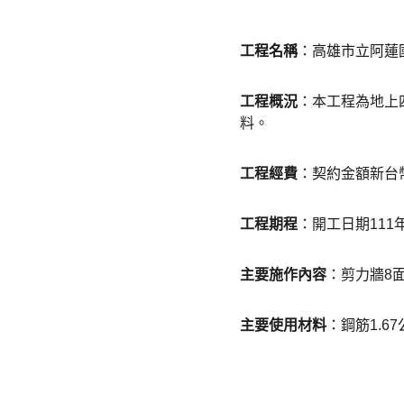
工程名稱
：高雄市立阿蓮
工程概況
：本工程為地上
料。
工程經費
：契約金額新台幣4
工程期程
：開工日期111
主要施作內容
：剪力牆8
主要使用材料
：鋼筋1.6
吉力營造有限公司